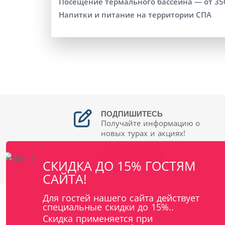
Посещение термального бассейна — от 350 
Напитки и питание на территории СПА
ПОДПИШИТЕСЬ
Получайте информацию о
новых турах и акциях!
Подписаться
СКИДКА ДО 15% ГОСТЯМ
САЙТА!
Для гостей нашего сайта действует
Г
специальные скидки до 15%..
Скидка применяется при
А