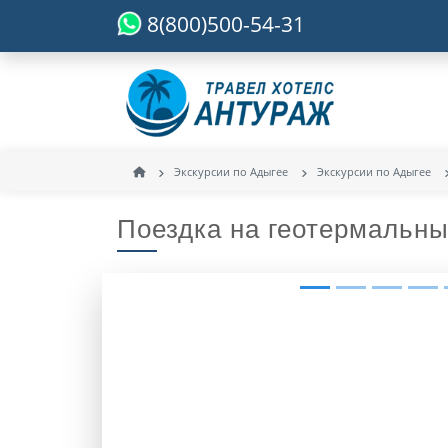
8(800)500-54-31
Экскурсии по Адыгее
Экскурсии по Адыгее
Поездка на геотермальны
Previous